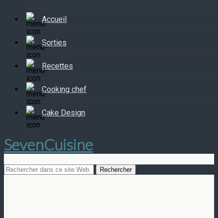
Accueil
Sorties
Recettes
Cooking chef
Cake Design
SevenCuisine