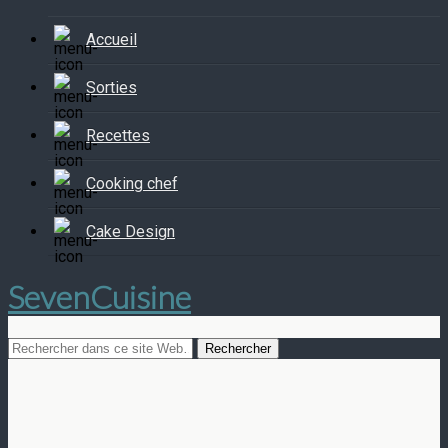
Accueil
Sorties
Recettes
Cooking chef
Cake Design
SevenCuisine