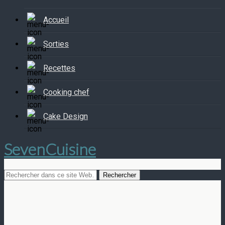
Accueil
Sorties
Recettes
Cooking chef
Cake Design
SevenCuisine