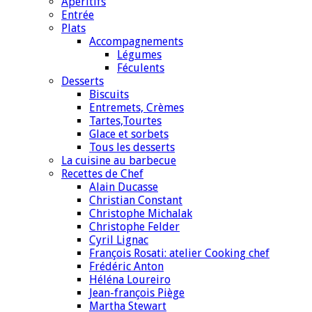
Apéritifs
Entrée
Plats
Accompagnements
Légumes
Féculents
Desserts
Biscuits
Entremets, Crèmes
Tartes,Tourtes
Glace et sorbets
Tous les desserts
La cuisine au barbecue
Recettes de Chef
Alain Ducasse
Christian Constant
Christophe Michalak
Christophe Felder
Cyril Lignac
François Rosati: atelier Cooking chef
Frédéric Anton
Héléna Loureiro
Jean-françois Piège
Martha Stewart