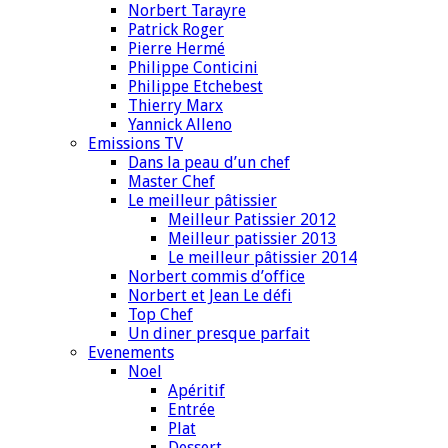
Norbert Tarayre
Patrick Roger
Pierre Hermé
Philippe Conticini
Philippe Etchebest
Thierry Marx
Yannick Alleno
Emissions TV
Dans la peau d’un chef
Master Chef
Le meilleur pâtissier
Meilleur Patissier 2012
Meilleur patissier 2013
Le meilleur pâtissier 2014
Norbert commis d’office
Norbert et Jean Le défi
Top Chef
Un diner presque parfait
Evenements
Noel
Apéritif
Entrée
Plat
Dessert