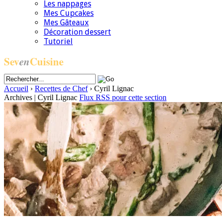
Les nappages
Mes Cupcakes
Mes Gâteaux
Décoration dessert
Tutoriel
Sev
en
Cuisine
Accueil
›
Recettes de Chef
›
Cyril Lignac
Archives | Cyril Lignac
Flux RSS pour cette section