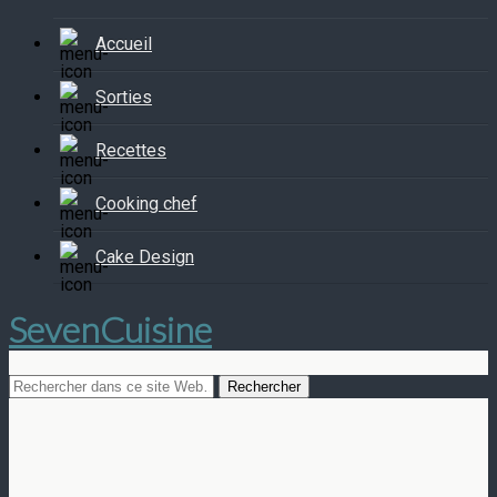
Accueil
Sorties
Recettes
Cooking chef
Cake Design
SevenCuisine