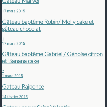
Gateau Marvel
17 mars 2015
Gâteau baptême Robin/ Molly cake et
gâteau chocolat
1
17 mars 2015
Gâteau baptême Gabriel / Génoise citron
et Banana cake
2
1 mars 2015
Gateau Raiponce
14 février 2015