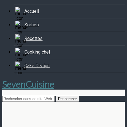
Accueil
Sorties
Recettes
Cooking chef
Cake Design
SevenCuisine