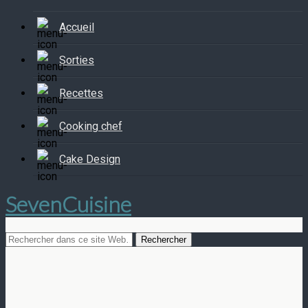
Accueil
Sorties
Recettes
Cooking chef
Cake Design
SevenCuisine