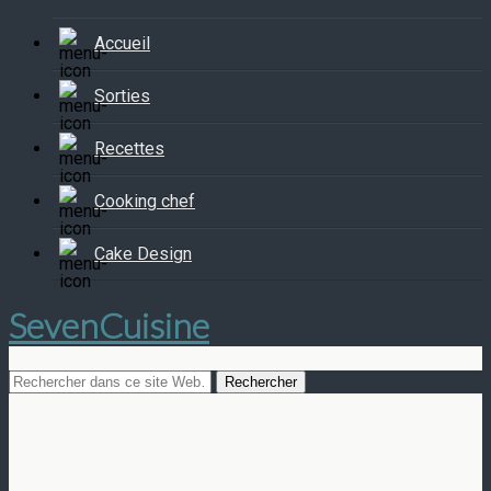
Accueil
Sorties
Recettes
Cooking chef
Cake Design
SevenCuisine