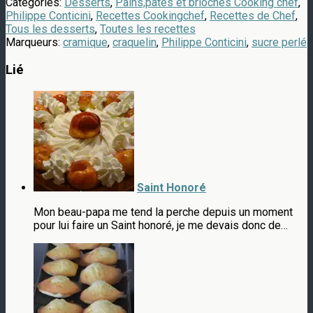
Catégories:
Desserts
,
Pains,pâtes et brioches Cooking chef
,
Philippe Conticini
,
Recettes Cookingchef
,
Recettes de Chef
,
Tous les desserts
,
Toutes les recettes
Marqueurs:
cramique
,
craquelin
,
Philippe Conticini
,
sucre perlé
Lié
Saint Honoré
Mon beau-papa me tend la perche depuis un moment
pour lui faire un Saint honoré, je me devais donc de…