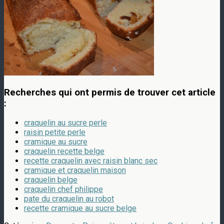
Recherches qui ont permis de trouver cet article
:
craquelin au sucre perle
raisin petite perle
cramique au sucre
craquelin recette belge
recette craquelin avec raisin blanc sec
cramique et craquelin maison
craquelin belge
craquelin chef philippe
pate du craquelin au robot
recette cramique au sucre belge