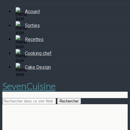
Accueil
Sorties
Recettes
Cooking chef
Cake Design
SevenCuisine