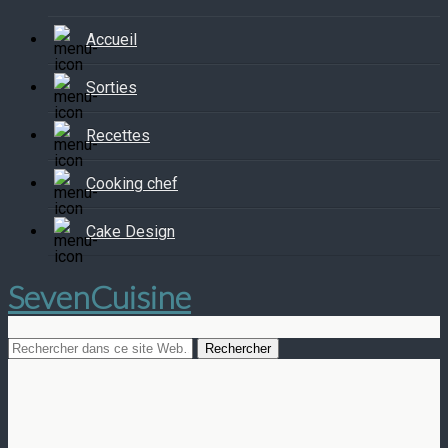
Accueil
Sorties
Recettes
Cooking chef
Cake Design
SevenCuisine