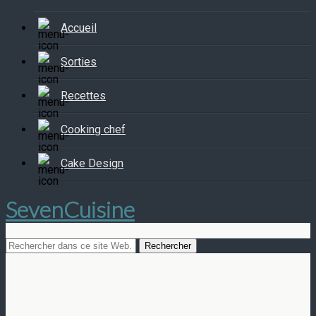
Accueil
Sorties
Recettes
Cooking chef
Cake Design
SevenCuisine