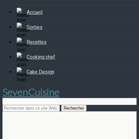
Accueil
Sorties
Recettes
Cooking chef
Cake Design
SevenCuisine