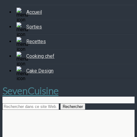
Accueil
Sorties
Recettes
Cooking chef
Cake Design
SevenCuisine