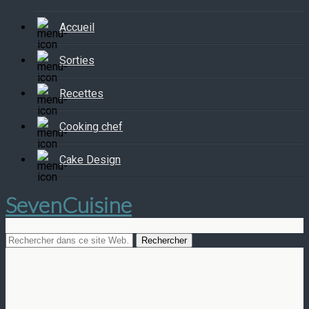
Accueil
Sorties
Recettes
Cooking chef
Cake Design
SevenCuisine