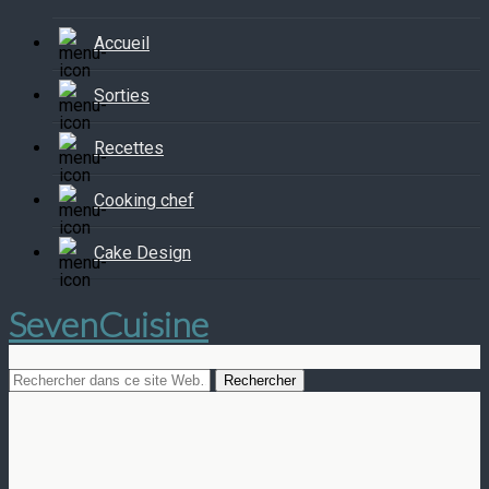
Accueil
Sorties
Recettes
Cooking chef
Cake Design
SevenCuisine