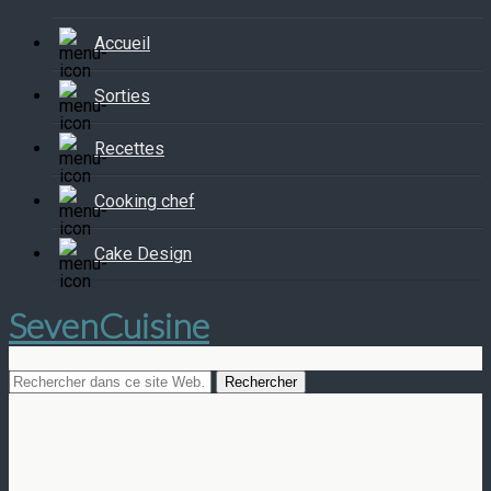
Accueil
Sorties
Recettes
Cooking chef
Cake Design
SevenCuisine