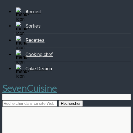
Accueil
Sorties
Recettes
Cooking chef
Cake Design
SevenCuisine