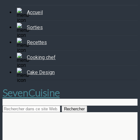
Accueil
Sorties
Recettes
Cooking chef
Cake Design
SevenCuisine