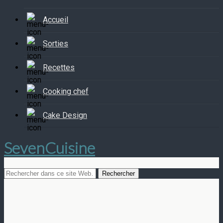
Accueil
Sorties
Recettes
Cooking chef
Cake Design
SevenCuisine