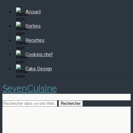
Accueil
Sorties
Recettes
Cooking chef
Cake Design
SevenCuisine