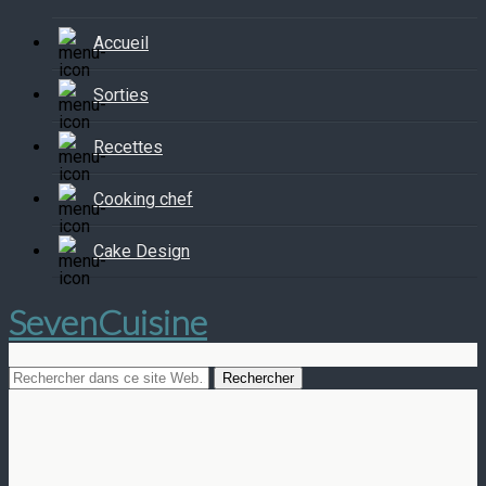
Accueil
Sorties
Recettes
Cooking chef
Cake Design
SevenCuisine