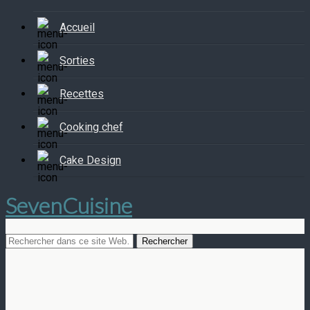
Accueil
Sorties
Recettes
Cooking chef
Cake Design
SevenCuisine