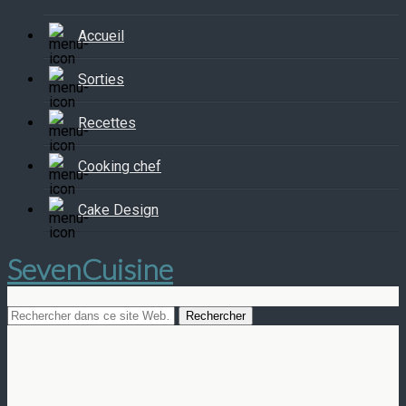
Accueil
Sorties
Recettes
Cooking chef
Cake Design
SevenCuisine