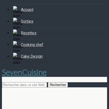
Accueil
Sorties
Recettes
Cooking chef
Cake Design
SevenCuisine