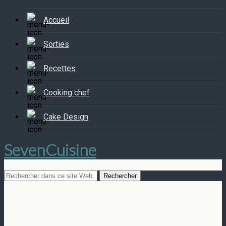
Accueil
Sorties
Recettes
Cooking chef
Cake Design
SevenCuisine