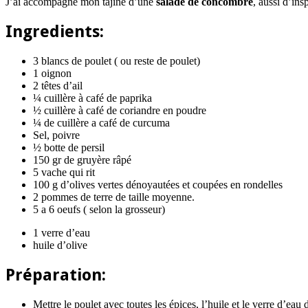
J’ai accompagné mon tajine d’une
salade de concombre
, aussi d’ins
Ingredients:
3 blancs de poulet ( ou reste de poulet)
1 oignon
2 têtes d’ail
¼ cuillère à café de paprika
½ cuillère à café de coriandre en poudre
¼ de cuillère a café de curcuma
Sel, poivre
½ botte de persil
150 gr de gruyère râpé
5 vache qui rit
100 g d’olives vertes dénoyautées et coupées en rondelles
2 pommes de terre de taille moyenne.
5 a 6 oeufs ( selon la grosseur)
1 verre d’eau
huile d’olive
Préparation:
Mettre le poulet avec toutes les épices, l’huile et le verre d’eau