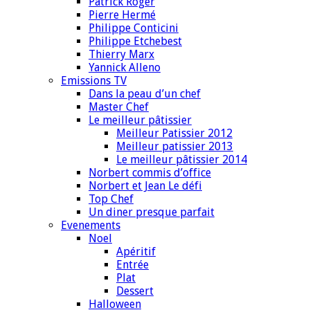
Patrick Roger
Pierre Hermé
Philippe Conticini
Philippe Etchebest
Thierry Marx
Yannick Alleno
Emissions TV
Dans la peau d’un chef
Master Chef
Le meilleur pâtissier
Meilleur Patissier 2012
Meilleur patissier 2013
Le meilleur pâtissier 2014
Norbert commis d’office
Norbert et Jean Le défi
Top Chef
Un diner presque parfait
Evenements
Noel
Apéritif
Entrée
Plat
Dessert
Halloween