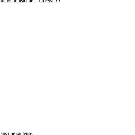
piration tunisienne… un régal !!!
 dans une sauteuse.