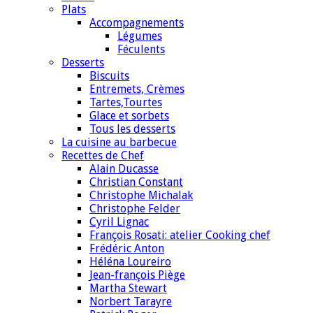
Plats
Accompagnements
Légumes
Féculents
Desserts
Biscuits
Entremets, Crèmes
Tartes,Tourtes
Glace et sorbets
Tous les desserts
La cuisine au barbecue
Recettes de Chef
Alain Ducasse
Christian Constant
Christophe Michalak
Christophe Felder
Cyril Lignac
François Rosati: atelier Cooking chef
Frédéric Anton
Héléna Loureiro
Jean-françois Piège
Martha Stewart
Norbert Tarayre