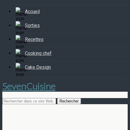
Accueil
Sorties
Recettes
Cooking chef
Cake Design
SevenCuisine