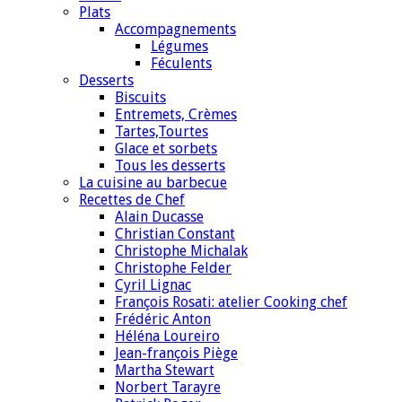
Plats
Accompagnements
Légumes
Féculents
Desserts
Biscuits
Entremets, Crèmes
Tartes,Tourtes
Glace et sorbets
Tous les desserts
La cuisine au barbecue
Recettes de Chef
Alain Ducasse
Christian Constant
Christophe Michalak
Christophe Felder
Cyril Lignac
François Rosati: atelier Cooking chef
Frédéric Anton
Héléna Loureiro
Jean-françois Piège
Martha Stewart
Norbert Tarayre