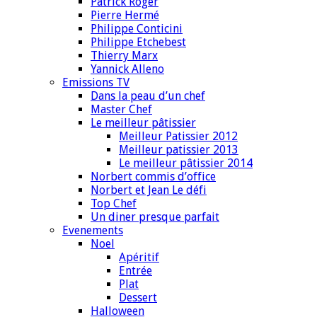
Patrick Roger
Pierre Hermé
Philippe Conticini
Philippe Etchebest
Thierry Marx
Yannick Alleno
Emissions TV
Dans la peau d’un chef
Master Chef
Le meilleur pâtissier
Meilleur Patissier 2012
Meilleur patissier 2013
Le meilleur pâtissier 2014
Norbert commis d’office
Norbert et Jean Le défi
Top Chef
Un diner presque parfait
Evenements
Noel
Apéritif
Entrée
Plat
Dessert
Halloween