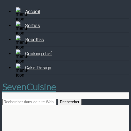
Accueil
Sorties
Recettes
Cooking chef
Cake Design
SevenCuisine