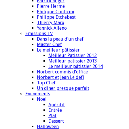
Patrick Roger
Pierre Hermé
Philippe Conticini
Philippe Etchebest
Thierry Marx
Yannick Alleno
Emissions TV
Dans la peau d’un chef
Master Chef
Le meilleur pâtissier
Meilleur Patissier 2012
Meilleur patissier 2013
Le meilleur pâtissier 2014
Norbert commis d’office
Norbert et Jean Le défi
Top Chef
Un diner presque parfait
Evenements
Noel
Apéritif
Entrée
Plat
Dessert
Halloween