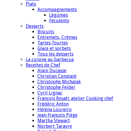
Plats
Accompagnements
Légumes
Féculents
Desserts
Biscuits
Entremets, Crèmes
Tartes,Tourtes
Glace et sorbets
Tous les desserts
La cuisine au barbecue
Recettes de Chef
Alain Ducasse
Christian Constant
Christophe Michalak
Christophe Felder
Cyril Lignac
François Rosati: atelier Cooking chef
Frédéric Anton
Héléna Loureiro
Jean-françois Piège
Martha Stewart
Norbert Tarayre