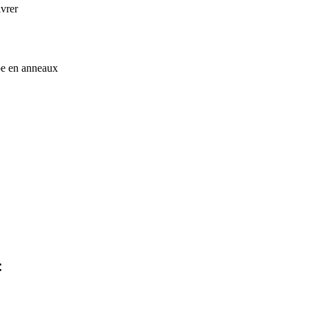
ivrer
upe en anneaux
: