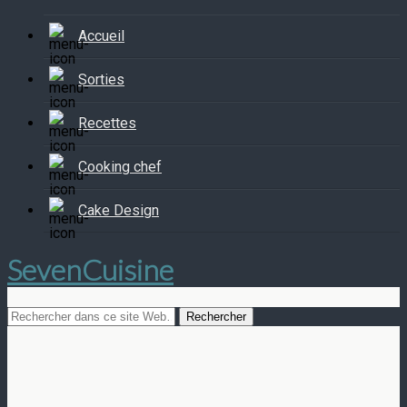
Accueil
Sorties
Recettes
Cooking chef
Cake Design
SevenCuisine