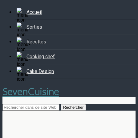
Accueil
Sorties
Recettes
Cooking chef
Cake Design
SevenCuisine