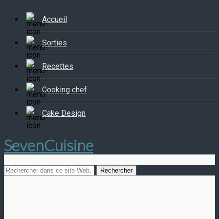
Accueil
Sorties
Recettes
Cooking chef
Cake Design
SevenCuisine