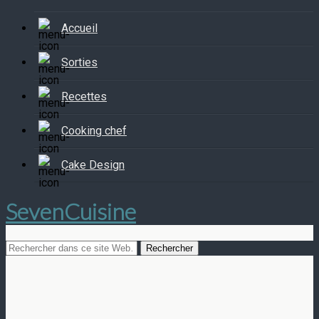
Accueil
Sorties
Recettes
Cooking chef
Cake Design
SevenCuisine