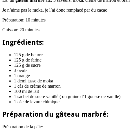
Là, un
gâteau marbré
aux 3 saveurs: moka, crème de marron et oran
Je n’aime pas le moka, je l’ai donc remplacé par du cacao.
Préparation: 10 minutes
Cuisson: 20 minutes
Ingrédients:
125 g de beurre
125 g de farine
125 g de sucre
3 oeufs
1 orange
1 demi tasse de moka
1 càs de crème de marron
100 ml de lait
1 sachet de sucre vanillé ( ou graine d’1 gousse de vanille)
1 càc de levure chimique
Préparation du
gâteau marbré
:
Préparation de la pâte: