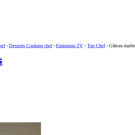
hef
›
Desserts Cooking chef
›
Emissions TV
›
Top Chef
›
Gâteau marbr
s