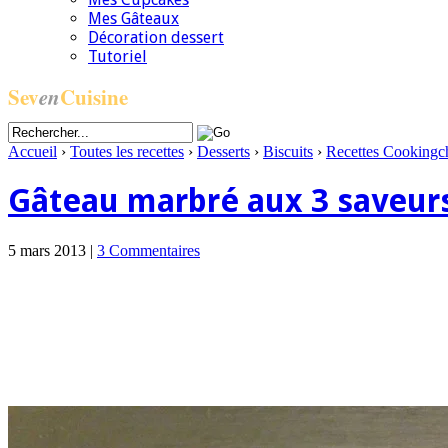
Mes Gâteaux
Décoration dessert
Tutoriel
Sev
en
Cuisine
Accueil
›
Toutes les recettes
›
Desserts
›
Biscuits
›
Recettes Cookingc
Gâteau marbré aux 3 saveur
5 mars 2013 |
3 Commentaires