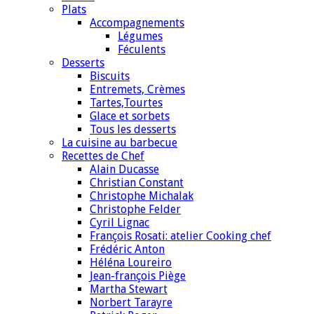
Plats
Accompagnements
Légumes
Féculents
Desserts
Biscuits
Entremets, Crèmes
Tartes,Tourtes
Glace et sorbets
Tous les desserts
La cuisine au barbecue
Recettes de Chef
Alain Ducasse
Christian Constant
Christophe Michalak
Christophe Felder
Cyril Lignac
François Rosati: atelier Cooking chef
Frédéric Anton
Héléna Loureiro
Jean-françois Piège
Martha Stewart
Norbert Tarayre