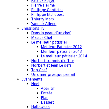
Patrick Roger
Pierre Hermé
Philippe Conticini
Philippe Etchebest
Thierry Marx
Yannick Alleno
Emissions TV
Dans la peau d’un chef
Master Chef
Le meilleur pâtissier
Meilleur Patissier 2012
Meilleur patissier 2013
Le meilleur pâtissier 2014
Norbert commis d’office
Norbert et Jean Le défi
Top Chef
Un diner presque parfait
Evenements
Noel
Apéritif
Entrée
Plat
Dessert
Halloween