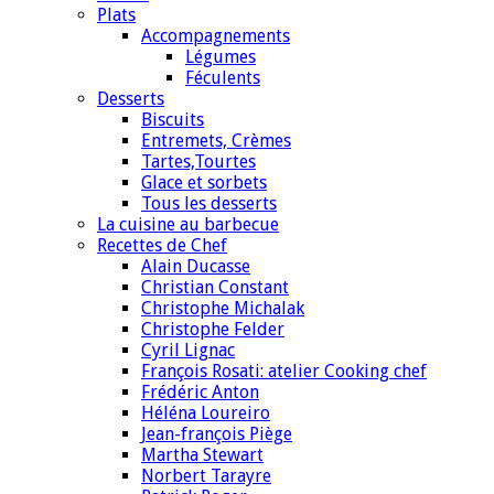
Plats
Accompagnements
Légumes
Féculents
Desserts
Biscuits
Entremets, Crèmes
Tartes,Tourtes
Glace et sorbets
Tous les desserts
La cuisine au barbecue
Recettes de Chef
Alain Ducasse
Christian Constant
Christophe Michalak
Christophe Felder
Cyril Lignac
François Rosati: atelier Cooking chef
Frédéric Anton
Héléna Loureiro
Jean-françois Piège
Martha Stewart
Norbert Tarayre