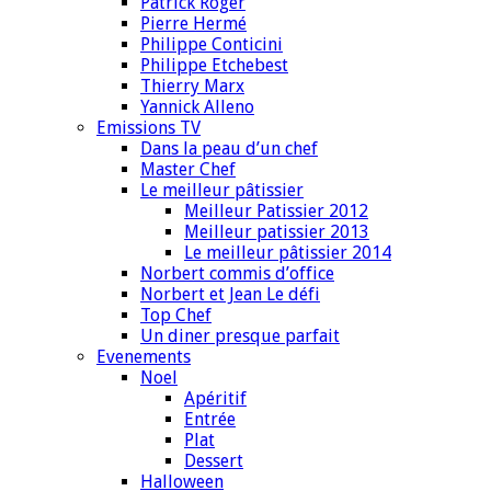
Patrick Roger
Pierre Hermé
Philippe Conticini
Philippe Etchebest
Thierry Marx
Yannick Alleno
Emissions TV
Dans la peau d’un chef
Master Chef
Le meilleur pâtissier
Meilleur Patissier 2012
Meilleur patissier 2013
Le meilleur pâtissier 2014
Norbert commis d’office
Norbert et Jean Le défi
Top Chef
Un diner presque parfait
Evenements
Noel
Apéritif
Entrée
Plat
Dessert
Halloween