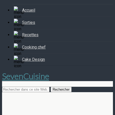
Accueil
Sorties
Recettes
Cooking chef
Cake Design
SevenCuisine