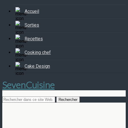
Accueil
Sorties
Recettes
Cooking chef
Cake Design
SevenCuisine