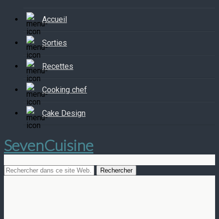
Accueil
Sorties
Recettes
Cooking chef
Cake Design
SevenCuisine