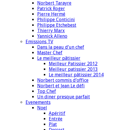
Norbert Tarayre
Patrick Roger
Pierre Hermé
Philippe Conticini
Philippe Etchebest
Thierry Marx
Yannick Alleno
Emissions TV
Dans la peau d’un chef
Master Chef
Le meilleur pâtissier
Meilleur Patissier 2012
Meilleur patissier 2013
Le meilleur pâtissier 2014
Norbert commis d’office
Norbert et Jean Le défi
Top Chef
Un diner presque parfait
Evenements
Noel
Apéritif
Entrée
Plat
Dessert