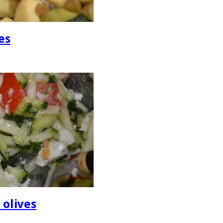
es
 olives