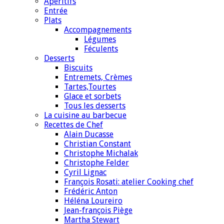
Apéritifs
Entrée
Plats
Accompagnements
Légumes
Féculents
Desserts
Biscuits
Entremets, Crèmes
Tartes,Tourtes
Glace et sorbets
Tous les desserts
La cuisine au barbecue
Recettes de Chef
Alain Ducasse
Christian Constant
Christophe Michalak
Christophe Felder
Cyril Lignac
François Rosati: atelier Cooking chef
Frédéric Anton
Héléna Loureiro
Jean-françois Piège
Martha Stewart