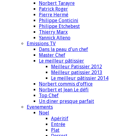
Norbert Tarayre
Patrick Roger
Pierre Hermé
Philippe Conticini
Philippe Etchebest
Thierry Marx
Yannick Alleno
Emissions TV
Dans la peau d’un chef
Master Chef
Le meilleur pâtissier
Meilleur Patissier 2012
Meilleur patissier 2013
Le meilleur pâtissier 2014
Norbert commis d’office
Norbert et Jean Le défi
Top Chef
Un diner presque parfait
Evenements
Noel
Apéritif
Entrée
Plat
Dessert