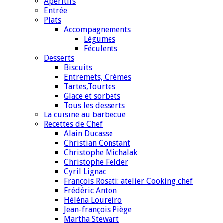
Apéritifs
Entrée
Plats
Accompagnements
Légumes
Féculents
Desserts
Biscuits
Entremets, Crèmes
Tartes,Tourtes
Glace et sorbets
Tous les desserts
La cuisine au barbecue
Recettes de Chef
Alain Ducasse
Christian Constant
Christophe Michalak
Christophe Felder
Cyril Lignac
François Rosati: atelier Cooking chef
Frédéric Anton
Héléna Loureiro
Jean-françois Piège
Martha Stewart