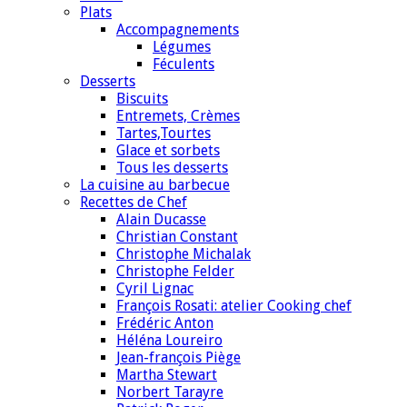
Plats
Accompagnements
Légumes
Féculents
Desserts
Biscuits
Entremets, Crèmes
Tartes,Tourtes
Glace et sorbets
Tous les desserts
La cuisine au barbecue
Recettes de Chef
Alain Ducasse
Christian Constant
Christophe Michalak
Christophe Felder
Cyril Lignac
François Rosati: atelier Cooking chef
Frédéric Anton
Héléna Loureiro
Jean-françois Piège
Martha Stewart
Norbert Tarayre