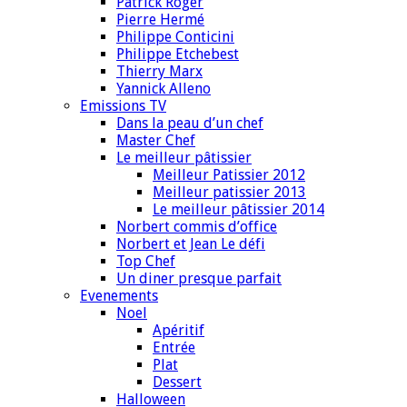
Patrick Roger
Pierre Hermé
Philippe Conticini
Philippe Etchebest
Thierry Marx
Yannick Alleno
Emissions TV
Dans la peau d’un chef
Master Chef
Le meilleur pâtissier
Meilleur Patissier 2012
Meilleur patissier 2013
Le meilleur pâtissier 2014
Norbert commis d’office
Norbert et Jean Le défi
Top Chef
Un diner presque parfait
Evenements
Noel
Apéritif
Entrée
Plat
Dessert
Halloween