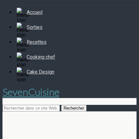
Accueil
Sorties
Recettes
Cooking chef
Cake Design
SevenCuisine