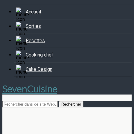
Accueil
Sorties
Recettes
Cooking chef
Cake Design
SevenCuisine