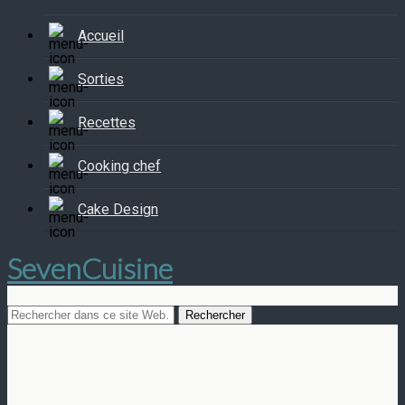
Accueil
Sorties
Recettes
Cooking chef
Cake Design
SevenCuisine