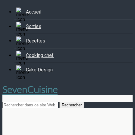
Accueil
Sorties
Recettes
Cooking chef
Cake Design
SevenCuisine