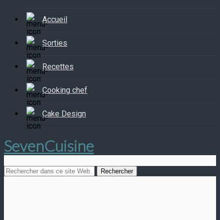
Accueil
Sorties
Recettes
Cooking chef
Cake Design
SevenCuisine