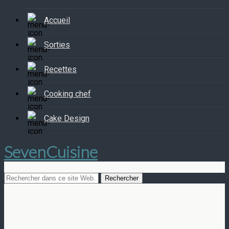
Accueil
Sorties
Recettes
Cooking chef
Cake Design
SevenCuisine