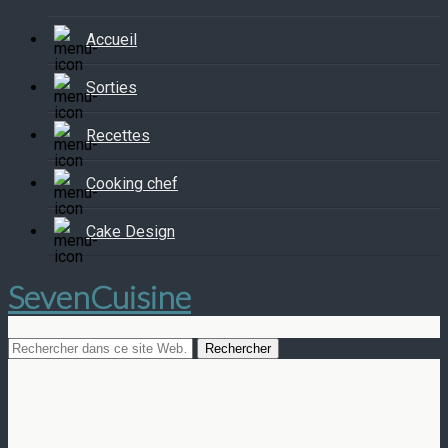
Accueil
Sorties
Recettes
Cooking chef
Cake Design
SevenCuisine