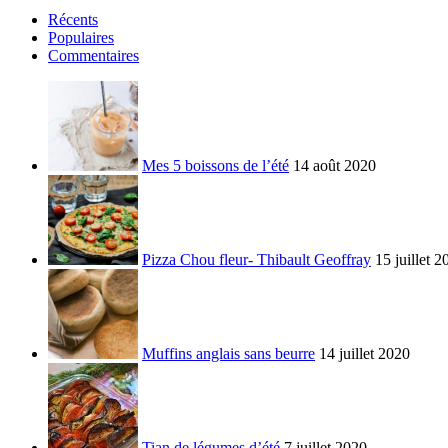
Récents
Populaires
Commentaires
Mes 5 boissons de l’été
14 août 2020
Pizza Chou fleur- Thibault Geoffray
15 juillet 2
Muffins anglais sans beurre
14 juillet 2020
Tian de légumes d’été
7 juillet 2020