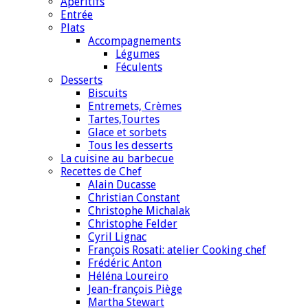
Apéritifs
Entrée
Plats
Accompagnements
Légumes
Féculents
Desserts
Biscuits
Entremets, Crèmes
Tartes,Tourtes
Glace et sorbets
Tous les desserts
La cuisine au barbecue
Recettes de Chef
Alain Ducasse
Christian Constant
Christophe Michalak
Christophe Felder
Cyril Lignac
François Rosati: atelier Cooking chef
Frédéric Anton
Héléna Loureiro
Jean-françois Piège
Martha Stewart