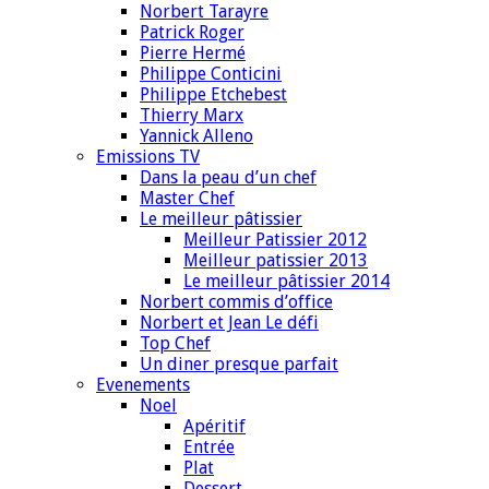
Norbert Tarayre
Patrick Roger
Pierre Hermé
Philippe Conticini
Philippe Etchebest
Thierry Marx
Yannick Alleno
Emissions TV
Dans la peau d’un chef
Master Chef
Le meilleur pâtissier
Meilleur Patissier 2012
Meilleur patissier 2013
Le meilleur pâtissier 2014
Norbert commis d’office
Norbert et Jean Le défi
Top Chef
Un diner presque parfait
Evenements
Noel
Apéritif
Entrée
Plat
Dessert