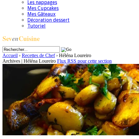
Les nappages
Mes Cupcakes
Mes Gâteaux
Décoration dessert
Tutoriel
Sev
en
Cuisine
Accueil
›
Recettes de Chef
›
Héléna Loureiro
Archives | Héléna Loureiro
Flux RSS pour cette section